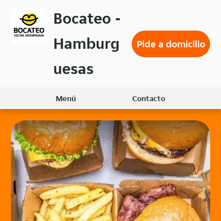
Volver
Bocateo -
al
menú
Hamburg
principal
Pide a domicilio
uesas
Menú
Contacto